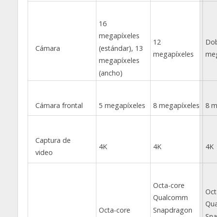
16
megapíxeles
12
Dob
Cámara
(estándar), 13
megapíxeles
meg
megapíxeles
(ancho)
Cámara frontal
5 megapíxeles
8 megapíxeles
8 m
Captura de
4K
4K
4K
video
Octa-core
Oct
Qualcomm
Qu
Octa-core
Snapdragon
Sna