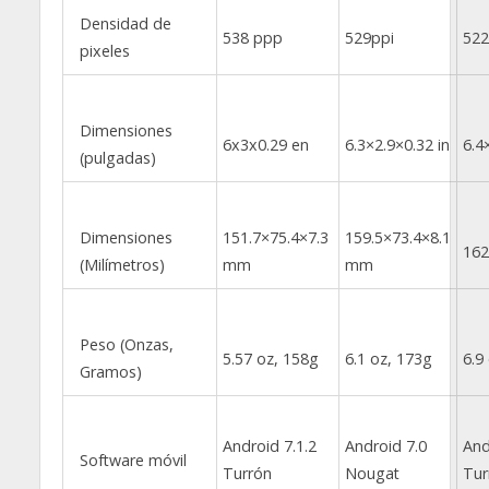
Densidad de
538 ppp
529ppi
522
pixeles
Dimensiones
6x3x0.29 en
6.3×2.9×0.32 in
6.4
(pulgadas)
Dimensiones
151.7×75.4×7.3
159.5×73.4×8.1
162
(Milímetros)
mm
mm
Peso (Onzas,
5.57 oz, 158g
6.1 oz, 173g
6.9
Gramos)
Android 7.1.2
Android 7.0
And
Software móvil
Turrón
Nougat
Tur