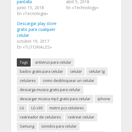
i
c
a
pantalla
abril 5, 2018
t
e
t
junio 15, 2018
En «Technology»
t
b
s
e
o
A
En «Tecnologia»
r
o
p
(
k
p
Descargar play store
S
(
(
e
S
S
gratis para cualquier
a
e
e
celular
b
a
a
r
b
b
octubre 19, 2017
e
r
r
En «TUTORIALES»
e
e
e
n
e
e
u
n
n
n
u
u
a
n
n
Tags
antivirus para celular
v
a
a
e
v
v
badoo gratis para celular
celular
celular lg
n
e
e
t
n
n
celulares
como desbloquear un celular
a
t
t
n
a
a
a
n
n
descarga musica gratis para celular
n
a
a
u
n
n
descargar musica mp3 gratis para celular
iphone
e
u
u
v
e
e
a
v
v
LG
LG v30
metro pcs celulares
)
a
a
)
)
rastreador de celulares
rastrear celular
Samung
sonidos para celular