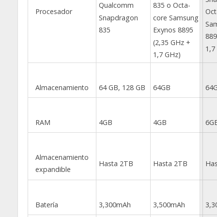
Qualcomm
835 o Octa-
Procesador
Oct
Snapdragon
core Samsung
Sam
835
Exynos 8895
889
(2,35 GHz +
1,7
1,7 GHz)
Almacenamiento
64 GB, 128 GB
64GB
64
RAM
4GB
4GB
6G
Almacenamiento
Hasta 2TB
Hasta 2TB
Has
expandible
Batería
3,300mAh
3,500mAh
3,