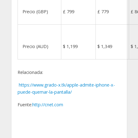
Precio (GBP)
£ 799
£ 779
£ 8
Precio (AUD)
$ 1,199
$ 1,349
$ 1
Relacionada:
https://www.grado-x.tk/apple-admite-iphone-x-
puede-quemar-la-pantalla/
Fuente:
http://cnet.com