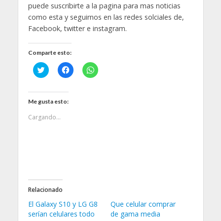
puede suscribirte a la pagina para mas noticias
como esta y seguirnos en las redes solciales de,
Facebook, twitter e instagram.
Comparte esto:
H
H
H
a
a
a
z
z
z
c
c
c
l
l
l
i
i
i
Me gusta esto:
c
c
c
p
p
p
Cargando...
a
a
a
r
r
r
a
a
a
c
c
c
o
o
o
m
m
m
p
p
p
a
a
a
r
r
r
t
t
t
i
i
i
Relacionado
r
r
r
e
e
e
n
n
n
El Galaxy S10 y LG G8
Que celular comprar
T
F
W
serían celulares todo
de gama media
w
a
h