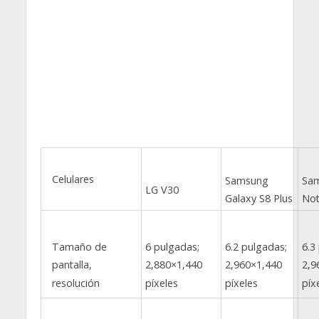
Celulares
Samsung
Sam
LG V30
Galaxy S8 Plus
Not
Tamaño de
6 pulgadas;
6.2 pulgadas;
6.3
pantalla,
2,880×1,440
2,960×1,440
2,9
resolución
píxeles
píxeles
píx