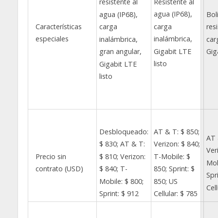
Resistente al
resistente al
agua (IP68),
agua (IP68),
Bol
Características
carga
carga
res
especiales
inalámbrica,
inalámbrica,
car
Gigabit LTE
gran angular,
Gig
listo
Gigabit LTE
listo
Desbloqueado:
AT & T: $ 850;
AT 
$ 830;
AT & T:
Verizon: $ 840;
Ver
Precio sin
$ 810;
Verizon:
T-Mobile: $
Mob
contrato (USD)
$ 840;
T-
850;
Sprint: $
Spr
Mobile: $ 800;
850;
US
Cell
Sprint: $ 912
Cellular: $ 785