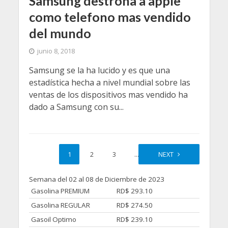
Samsung destrona a apple
como telefono mas vendido
del mundo
junio 8, 2018
Samsung se la ha lucido y es que una
estadística hecha a nivel mundial sobre las
ventas de los dispositivos mas vendido ha
dado a Samsung con su...
1
2
3
…
10
NEXT
Semana del 02 al 08 de Diciembre de 2023
Gasolina PREMIUM
RD$ 293.10
Gasolina REGULAR
RD$ 274.50
Gasoil Optimo
RD$ 239.10