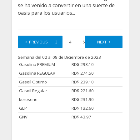
se ha venido a convertir en una suerte de
oasis para los usuarios...
1
PREVIOUS
2
3
4
5
…
NEXT
10
Semana del 02 al 08 de Diciembre de 2023
Gasolina PREMIUM
RD$ 293.10
Gasolina REGULAR
RD$ 274.50
Gasoil Optimo
RD$ 239.10
Gasoil Regular
RD$ 221.60
kerosene
RD$ 231.90
GLP
RD$ 132.60
GNV
RD$ 43.97