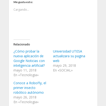
i
i
i
Me gusta esto:
c
c
c
p
p
p
Cargando...
a
a
a
r
r
r
a
a
a
c
c
c
o
o
o
m
m
m
p
p
p
a
a
a
r
r
r
t
t
t
i
i
i
Relacionado
r
r
r
e
e
e
n
n
n
¿Cómo probar la
Universidad UTESA
T
F
W
nueva aplicación de
actualizara su pagina
w
a
h
i
c
a
Google Noticias con
web
t
e
t
inteligencia artificial?
mayo 29, 2018
t
b
s
e
o
A
mayo 11, 2018
En «SOCIAL»
r
o
p
En «Tecnologia»
(
k
p
S
(
(
e
S
S
Conoce a RoboFly, el
a
e
e
primer insecto
b
a
a
r
b
b
robótico autónomo
e
r
r
mayo 26, 2018
e
e
e
n
e
e
En «Tecnologia»
u
n
n